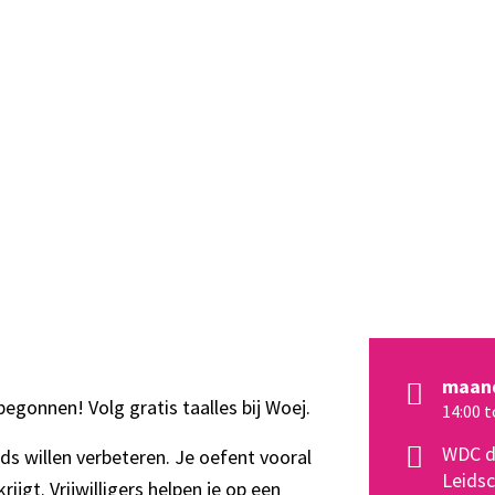
maand
begonnen! Volg gratis taalles bij Woej.
14:00 t
WDC de
ds willen verbeteren. Je oefent vooral
Leids
jgt. Vrijwilligers helpen je op een